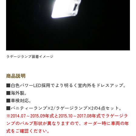
ラゲージランプ装着イメージ
商品説明
■白色パワーLED採用でより明るく室内外をドレスアップ。
■海外製。
■車検対応。
■バニティーランプ×2/ラゲージランプ×2の4点セット。
※2014.07～2015.09年式と2015.10～2017.08年式でラゲージラ
ンプのバルブ形状が異なりますので、オーダー時に車両の年
式をご確認ください。