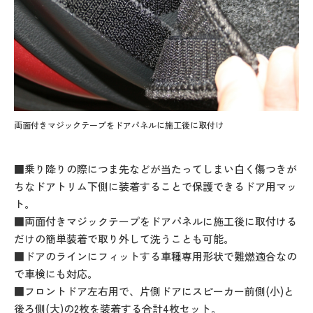
両面付きマジックテープをドアパネルに施工後に取付け
■乗り降りの際につま先などが当たってしまい白く傷つきが
ちなドアトリム下側に装着することで保護できるドア用マッ
ト。
■両面付きマジックテープをドアパネルに施工後に取付ける
だけの簡単装着で取り外して洗うことも可能。
■ドアのラインにフィットする車種専用形状で難燃適合なの
で車検にも対応。
■フロントドア左右用で、片側ドアにスピーカー前側(小)と
後ろ側(大)の2枚を装着する合計4枚セット。