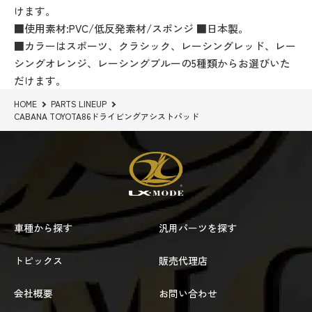
けます。
■使用素材:PVC/低反発素材/スポンジ ■日本製。
■カラーはスポーツ、クラシック、レーシングレッド、レー
シングオレンジ、レーシングブルーの5種類からお選びいた
だけます。
HOME
PARTS LINEUP
CABANA TOYOTA86ドライビングアシストパッド
車種から探す
汎用パーツを探す
トピックス
販売代理店
会社概要
お問い合わせ