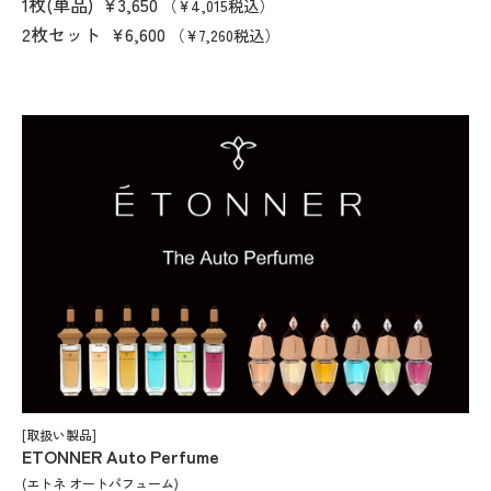
1枚(単品)
¥3,650
（¥4,015税込）
2枚セット
¥6,600
（¥7,260税込）
[取扱い製品]
ETONNER Auto Perfume
(エトネ オートパフューム)