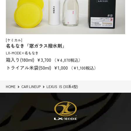
[ケミカル]
名もなき「窓ガラス撥水剤」
LX-MODE×名もなき
箱入り(180ml)
¥3,700
（¥4,070税込）
トライアル米袋(50ml)
¥1,000
（¥1,100税込）
HOME
CAR LINEUP
LEXUS IS (30系4型)