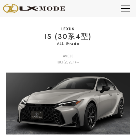
LEXUS
IS (30系4型)
ALL Grade
AVE30
R8.1(2026.1)～