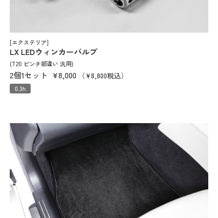
[エクステリア]
LX LEDウィンカーバルブ
(T20 ピンチ部違い 汎用)
2個1セット
¥8,000
（¥8,800税込）
0.3h