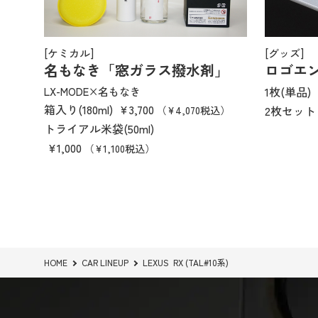
[ケミカル]
[グッズ]
名もなき「窓ガラス撥水剤」
ロゴエン
1枚(単品)
LX-MODE×名もなき
箱入り(180ml)
¥3,700
2枚セッ
（¥4,070税込）
トライアル米袋(50ml)
¥1,000
（¥1,100税込）
HOME
CAR LINEUP
LEXUS RX (TAL#10系)