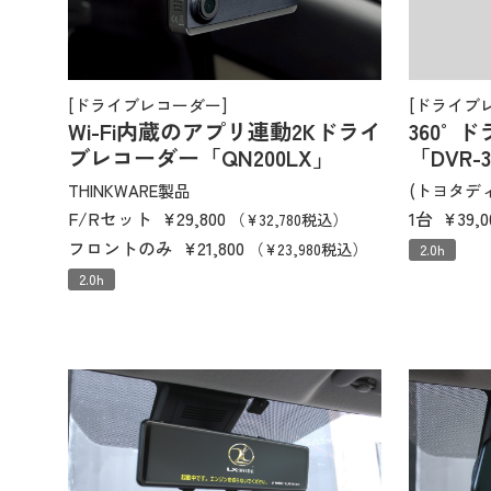
[ドライブレコーダー]
[ドライブ
Wi-Fi内蔵のアプリ連動2Kドライ
360°
ブレコーダー「QN200LX」
「DVR-3
THINKWARE製品
(トヨタデ
F/Rセット
¥29,800
1台
¥39,
（¥32,780税込）
フロントのみ
¥21,800
（¥23,980税込）
2.0h
2.0h