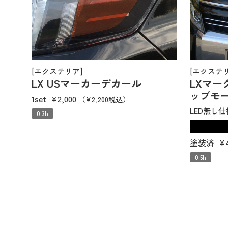
[エクステリア]
[エクステ
LX USマーカーデカール
LXマ
ップモ
1set
¥2,000
（¥2,200税込）
LED無し仕
0.3h
塗装済
¥
0.5h