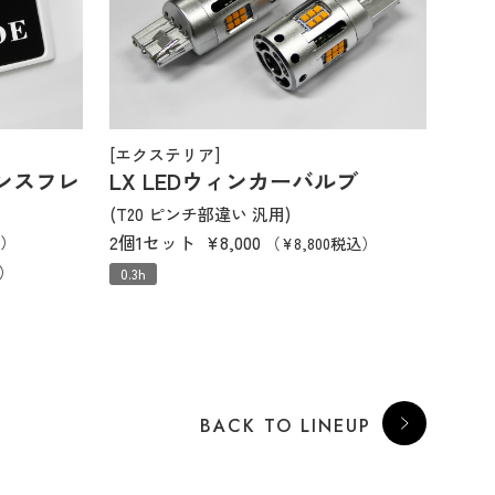
[エクステリア]
ンスフレ
LX LEDウィンカーバルブ
(T20 ピンチ部違い 汎用)
2個1セット
¥8,000
込）
（¥8,800税込）
込）
0.3h
BACK TO LINEUP