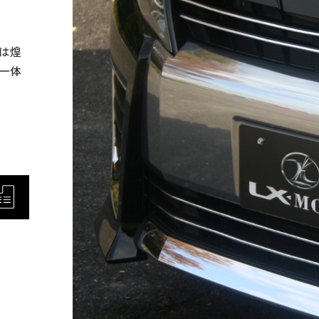
は煌
一体