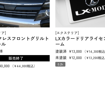
リア]
[エクステリア]
ークレスフロントグリルト
LXカラードリアライセ
ール
ーム
塗装済
¥13,000
様
（¥14,300税
未塗装
¥12,000
販売終了
（¥13,200税
0.2h
40,000
（¥44,000税込）