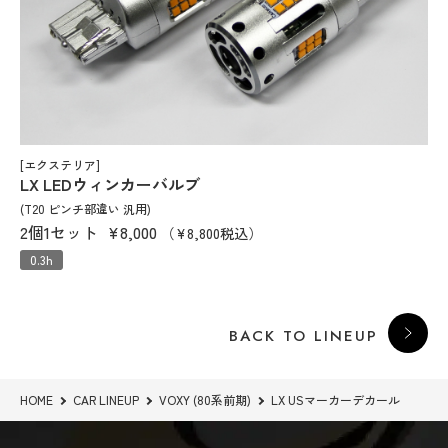
[エクステリア]
LX LEDウィンカーバルブ
(T20 ピンチ部違い 汎用)
2個1セット
¥8,000
（¥8,800税込）
0.3h
BACK TO LINEUP
HOME
CAR LINEUP
VOXY (80系前期)
LX USマーカーデカール