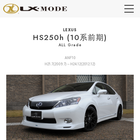
LEXUS
HS250h (10系前期)
ALL Grade
ANF10
H21.7(2009.7)～H24.12(2012.12)