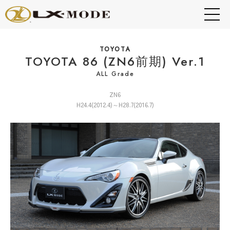
TOYOTA
TOYOTA 86 (ZN6前期) Ver.1
ALL Grade
ZN6
H24.4(2012.4)～H28.7(2016.7)